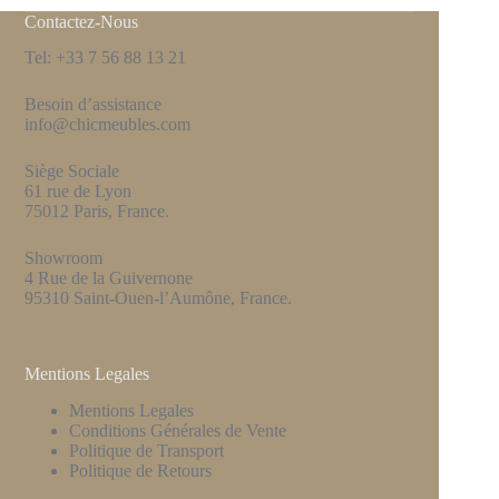
Contactez-Nous
Tel: +33 7 56 88 13 21
Besoin d’assistance
info@chicmeubles.com
Siège Sociale
61 rue de Lyon
75012 Paris, France.
Showroom
4 Rue de la Guivernone
95310 Saint-Ouen-l’Aumône, France.
Mentions Legales
Mentions Legales
Conditions Générales de Vente
Politique de Transport
Politique de Retours