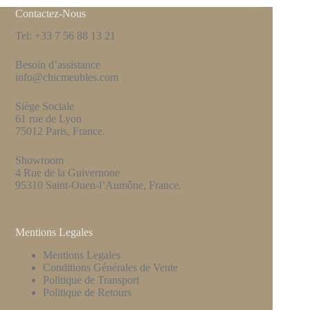
Contactez-Nous
Tel: +33 7 56 88 13 21
Besoin d’assistance
info@chicmeubles.com
Siège Sociale
61 rue de Lyon
75012 Paris, France.
Showroom
4 Rue de la Guivernone
95310 Saint-Ouen-l’Aumône, France.
Mentions Legales
Mentions Legales
Conditions Générales de Vente
Politique de Transport
Politique de Retours