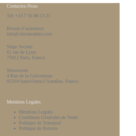
Contactez-Nous
Tel: +33 7 56 88 13 21
Besoin d’assistance
info@chicmeubles.com
Siège Sociale
61 rue de Lyon
75012 Paris, France.
Showroom
4 Rue de la Guivernone
95310 Saint-Ouen-l’Aumône, France.
Mentions Legales
Mentions Legales
Conditions Générales de Vente
Politique de Transport
Politique de Retours