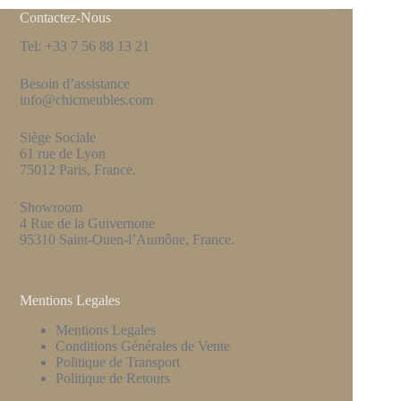
Contactez-Nous
Tel: +33 7 56 88 13 21
Besoin d’assistance
info@chicmeubles.com
Siège Sociale
61 rue de Lyon
75012 Paris, France.
Showroom
4 Rue de la Guivernone
95310 Saint-Ouen-l’Aumône, France.
Mentions Legales
Mentions Legales
Conditions Générales de Vente
Politique de Transport
Politique de Retours