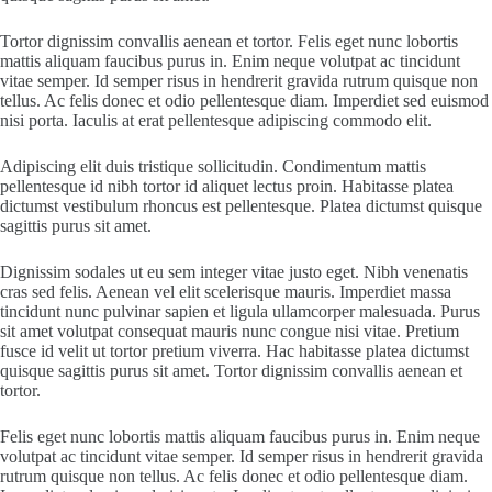
Tortor dignissim convallis aenean et tortor. Felis eget nunc lobortis
mattis aliquam faucibus purus in. Enim neque volutpat ac tincidunt
vitae semper. Id semper risus in hendrerit gravida rutrum quisque non
tellus. Ac felis donec et odio pellentesque diam. Imperdiet sed euismod
nisi porta. Iaculis at erat pellentesque adipiscing commodo elit.
Adipiscing elit duis tristique sollicitudin. Condimentum mattis
pellentesque id nibh tortor id aliquet lectus proin. Habitasse platea
dictumst vestibulum rhoncus est pellentesque. Platea dictumst quisque
sagittis purus sit amet.
Dignissim sodales ut eu sem integer vitae justo eget. Nibh venenatis
cras sed felis. Aenean vel elit scelerisque mauris. Imperdiet massa
tincidunt nunc pulvinar sapien et ligula ullamcorper malesuada. Purus
sit amet volutpat consequat mauris nunc congue nisi vitae. Pretium
fusce id velit ut tortor pretium viverra. Hac habitasse platea dictumst
quisque sagittis purus sit amet. Tortor dignissim convallis aenean et
tortor.
Felis eget nunc lobortis mattis aliquam faucibus purus in. Enim neque
volutpat ac tincidunt vitae semper. Id semper risus in hendrerit gravida
rutrum quisque non tellus. Ac felis donec et odio pellentesque diam.