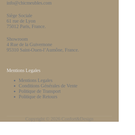
info@chicmeubles.com
Siège Sociale
61 rue de Lyon
75012 Paris, France.
Showroom
4 Rue de la Guivernone
95310 Saint-Ouen-l’Aumône, France.
Mentions Legales
Mentions Legales
Conditions Générales de Vente
Politique de Transport
Politique de Retours
Copyright © 2026 Confort&Design