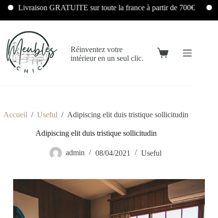
Livraison GRATUITE sur toute la france à partir de 700€
Li
Réinventez votre
intérieur en un seul clic.
Accueil
/
Useful
/
Adipiscing elit duis tristique sollicitudin
Adipiscing elit duis tristique sollicitudin
admin
08/04/2021
Useful