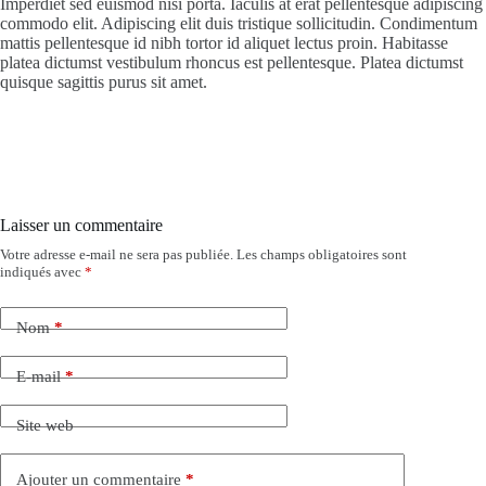
Imperdiet sed euismod nisi porta. Iaculis at erat pellentesque adipiscing
commodo elit. Adipiscing elit duis tristique sollicitudin. Condimentum
mattis pellentesque id nibh tortor id aliquet lectus proin. Habitasse
platea dictumst vestibulum rhoncus est pellentesque. Platea dictumst
quisque sagittis purus sit amet.
Laisser un commentaire
Votre adresse e-mail ne sera pas publiée.
Les champs obligatoires sont
indiqués avec
*
Nom
*
E-mail
*
Site web
Ajouter un commentaire
*