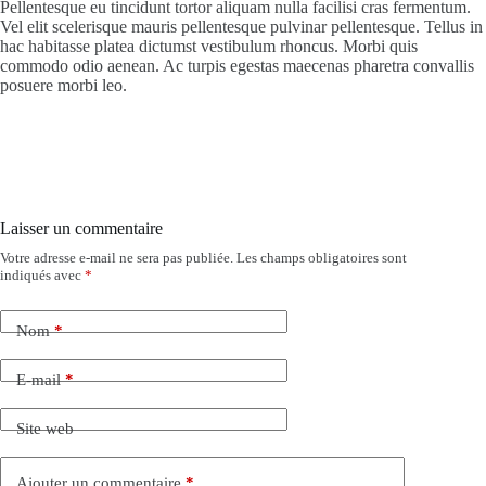
Pellentesque eu tincidunt tortor aliquam nulla facilisi cras fermentum.
Vel elit scelerisque mauris pellentesque pulvinar pellentesque. Tellus in
hac habitasse platea dictumst vestibulum rhoncus. Morbi quis
commodo odio aenean. Ac turpis egestas maecenas pharetra convallis
posuere morbi leo.
Laisser un commentaire
Votre adresse e-mail ne sera pas publiée.
Les champs obligatoires sont
indiqués avec
*
Nom
*
E-mail
*
Site web
Ajouter un commentaire
*