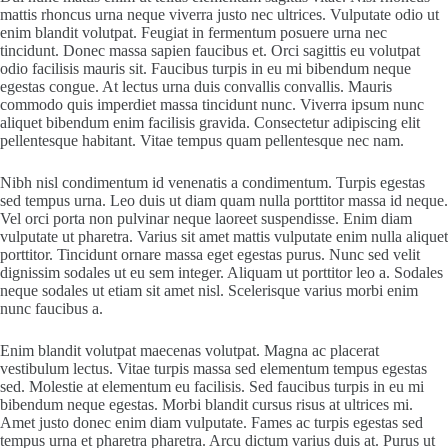
mattis rhoncus urna neque viverra justo nec ultrices. Vulputate odio ut
enim blandit volutpat. Feugiat in fermentum posuere urna nec
tincidunt. Donec massa sapien faucibus et. Orci sagittis eu volutpat
odio facilisis mauris sit. Faucibus turpis in eu mi bibendum neque
egestas congue. At lectus urna duis convallis convallis. Mauris
commodo quis imperdiet massa tincidunt nunc. Viverra ipsum nunc
aliquet bibendum enim facilisis gravida. Consectetur adipiscing elit
pellentesque habitant. Vitae tempus quam pellentesque nec nam.
Nibh nisl condimentum id venenatis a condimentum. Turpis egestas
sed tempus urna. Leo duis ut diam quam nulla porttitor massa id neque.
Vel orci porta non pulvinar neque laoreet suspendisse. Enim diam
vulputate ut pharetra. Varius sit amet mattis vulputate enim nulla aliquet
porttitor. Tincidunt ornare massa eget egestas purus. Nunc sed velit
dignissim sodales ut eu sem integer. Aliquam ut porttitor leo a. Sodales
neque sodales ut etiam sit amet nisl. Scelerisque varius morbi enim
nunc faucibus a.
Enim blandit volutpat maecenas volutpat. Magna ac placerat
vestibulum lectus. Vitae turpis massa sed elementum tempus egestas
sed. Molestie at elementum eu facilisis. Sed faucibus turpis in eu mi
bibendum neque egestas. Morbi blandit cursus risus at ultrices mi.
Amet justo donec enim diam vulputate. Fames ac turpis egestas sed
tempus urna et pharetra pharetra. Arcu dictum varius duis at. Purus ut