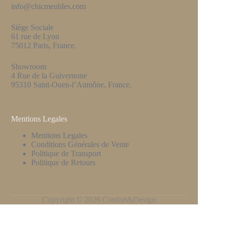
info@chicmeubles.com
Siège Sociale
61 rue de Lyon
75012 Paris, France.
Showroom
4 Rue de la Guivernone
95310 Saint-Ouen-l’Aumône, France.
Mentions Legales
Mentions Legales
Conditions Générales de Vente
Politique de Transport
Politique de Retours
Copyright © 2026 Confort&Design