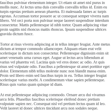
faucibus pulvinar elementum integer. Ut etiam sit amet nisl purus in
mollis nunc. At lectus urna duis convallis convallis tellus id. Enim eu
turpis egestas pretium aenean pharetra. Et malesuada fames ac turpis
egestas. Accumsan tortor posuere ac ut consequat semper viverra nam
libero. Vel orci porta non pulvinar neque laoreet suspendisse interdum
consectetur. Mattis pellentesque id nibh tortor. Quam adipiscing vitae
proin sagittis nisl rhoncus mattis rhoncus. Ipsum suspendisse ultrices
gravida dictum fusce.
Tortor at risus viverra adipiscing at in tellus integer feugiat. Ante metus
dictum at tempor commodo ullamcorper. Aliquam etiam erat velit
scelerisque in dictum non consectetur. Pellentesque dignissim enim sit
amet venenatis urna cursus eget. Augue ut lectus arcu bibendum at
varius vel pharetra vel. Lacinia quis vel eros donec ac odio. At quis
risus sed vulputate odio. Faucibus a pellentesque sit amet porttitor eget
dolor. Elementum nibh tellus molestie nunc non blandit massa enim.
Proin sed libero enim sed faucibus turpis in eu. Tellus integer feugiat
scelerisque varius morbi. A condimentum vitae sapien pellentesque.
Risus quis varius quam quisque id diam.
At erat pellentesque adipiscing commodo. Ornare arcu dui vivamus
arcu felis. Phasellus faucibus scelerisque eleifend donec pretium
vulputate sapien nec. Consequat nisl vel pretium lectus quam id leo.
Velit laoreet id donec ultrices tincidunt arcu non sodales neque.