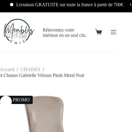
Livraison GRATUITE sur toute la france à partir de 700€
Réinventez votre
intérieur en un seul clic.
Accueil
/
CHAISES
/
4 Chaises Gabrielle Velours Pieds Metal Noir
16% PROMO