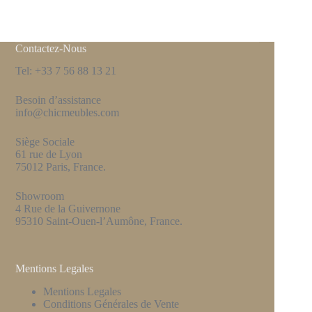
Contactez-Nous
Tel: +33 7 56 88 13 21
Besoin d’assistance
info@chicmeubles.com
Siège Sociale
61 rue de Lyon
75012 Paris, France.
Showroom
4 Rue de la Guivernone
95310 Saint-Ouen-l’Aumône, France.
Mentions Legales
Mentions Legales
Conditions Générales de Vente