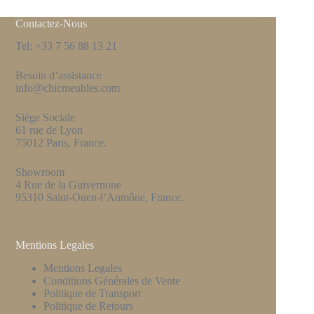
Contactez-Nous
Tel: +33 7 56 88 13 21
Besoin d’assistance
info@chicmeubles.com
Siège Sociale
61 rue de Lyon
75012 Paris, France.
Showroom
4 Rue de la Guivernone
95310 Saint-Ouen-l’Aumône, France.
Mentions Legales
Mentions Legales
Conditions Générales de Vente
Politique de Transport
Politique de Retours