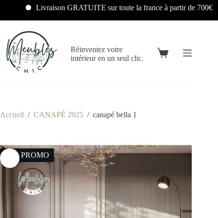
Livraison GRATUITE sur toute la france à partir de 700€
Réinventez votre
intérieur en un seul clic.
Accueil
/
CANAPÉ 2025
/
canapé bella 1
17% PROMO