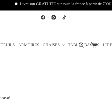
Livraison GRATUITE sur toute la france à partir de 700€
L
TEUILS
ARMOIRES
CHAISES
TABLES BASSES
LIT
 cassé