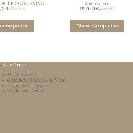
ANGLE COCOONING
Salon Kayes
,00
€
1900,00
€
1990,00
€
2250,00
€
er au panier
Choix des options
ntions Legales
Mentions Legales
Conditions Générales de Vente
Politique de Transport
Politique de Retours