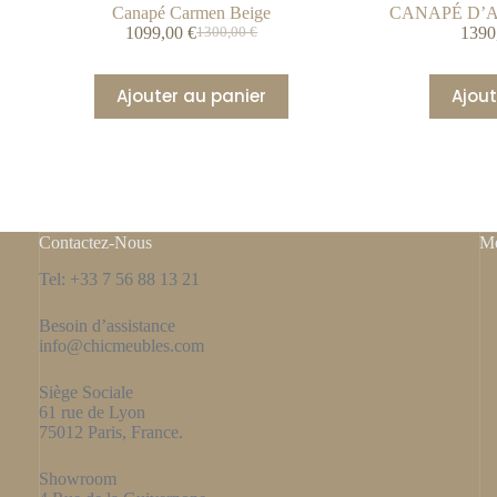
Canapé Carmen Beige
CANAPÉ D’
1099,00
€
1390
1300,00
€
Ajouter au panier
Ajout
Contactez-Nous
Me
Tel: +33 7 56 88 13 21
Besoin d’assistance
info@chicmeubles.com
Siège Sociale
61 rue de Lyon
75012 Paris, France.
Showroom