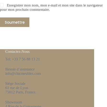
Enregistrer mon nom, mon e-mail et mon site dans le navigateur
pour mon prochain commentaire.
Soumettre
Contactez-Nous
Tel: +33 7 56 88 13 21
Besoin d’assistance
info@chicmeubles.com
Siège Sociale
61 rue de Lyon
75012 Paris, France.
Showroom
4 Rue de la Guivernone