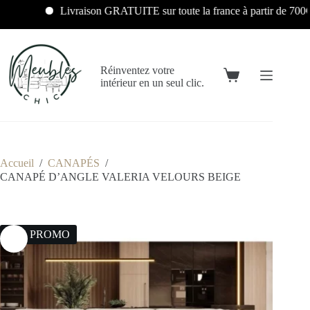
Livraison GRATUITE sur toute la france à partir de 700€
Réinventez votre
intérieur en un seul clic.
Accueil
/
CANAPÉS
/
CANAPÉ D’ANGLE VALERIA VELOURS BEIGE
12% PROMO