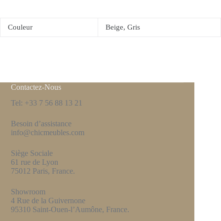
Couleur
Beige, Gris
Contactez-Nous
Tel: +33 7 56 88 13 21
Besoin d’assistance
info@chicmeubles.com
Siège Sociale
61 rue de Lyon
75012 Paris, France.
Showroom
4 Rue de la Guivernone
95310 Saint-Ouen-l’Aumône, France.