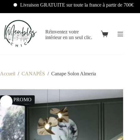
Livraison GRATUITE sur toute la france à partir de 700€
Réinventez votre
intérieur en un seul clic.
Accueil
/
CANAPÉS
/
Canape Solon Almeria
25% PROMO