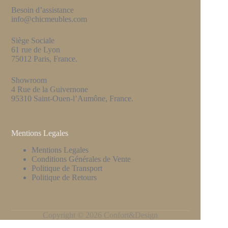
Besoin d’assistance
info@chicmeubles.com
Siège Sociale
61 rue de Lyon
75012 Paris, France.
Showroom
4 Rue de la Guivernone
95310 Saint-Ouen-l’Aumône, France.
Mentions Legales
Mentions Legales
Conditions Générales de Vente
Politique de Transport
Politique de Retours
Copyright © 2026 Confort&Design