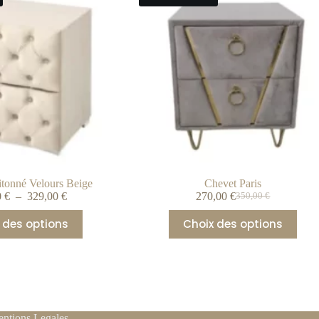
tonné Velours Beige
Chevet Paris
0
€
–
329,00
€
270,00
€
350,00
€
 des options
Choix des options
ntions Legales