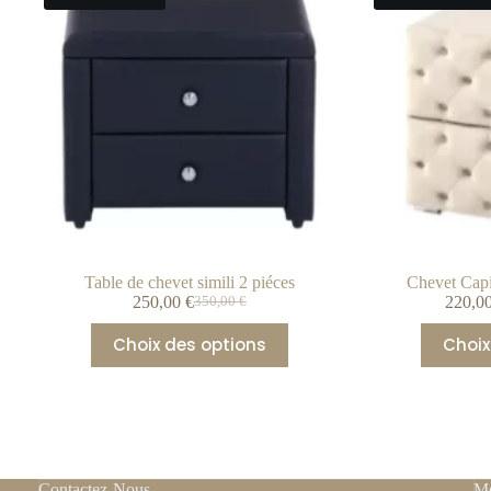
Table de chevet simili 2 piéces
Chevet Capi
250,00
€
220,0
350,00
€
Choix des options
Choix
Contactez-Nous
Me