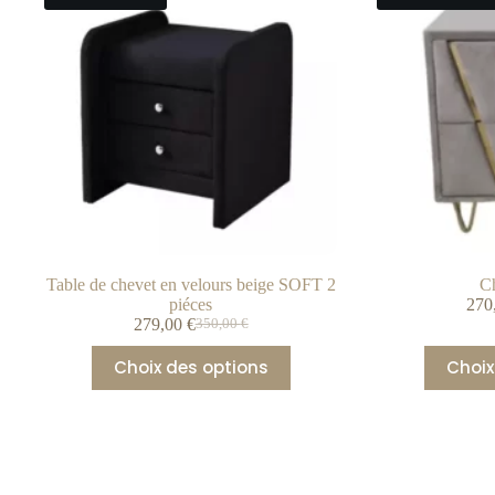
Table de chevet en velours beige SOFT 2
Ch
piéces
270
279,00
€
350,00
€
Choix des options
Choix