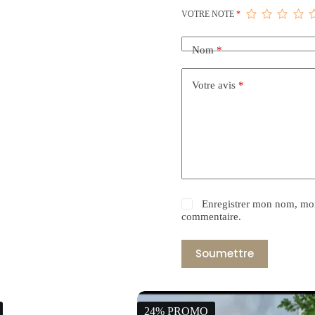
VOTRE NOTE
*
Nom
*
Votre avis
*
Enregistrer mon nom, mon
commentaire.
Soumettre
24% PROMO