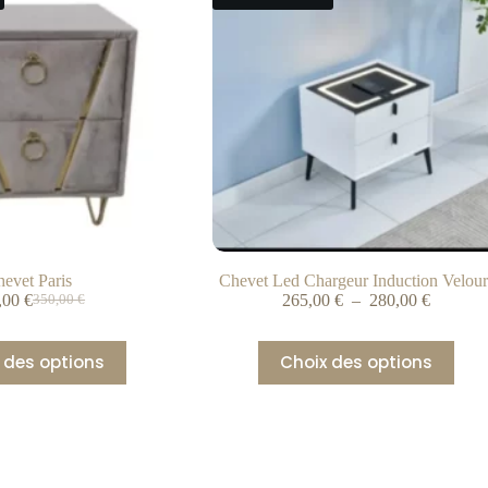
evet Paris
Chevet Led Chargeur Induction Velour
,00
€
265,00
€
–
280,00
€
350,00
€
 des options
Choix des options