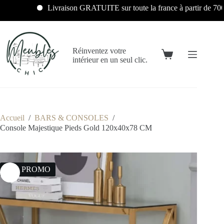
Livraison GRATUITE sur toute la france à partir de 700€
Réinventez votre
intérieur en un seul clic.
Accueil
/
BARS & CONSOLES
/
Console Majestique Pieds Gold 120x40x78 CM
26% PROMO