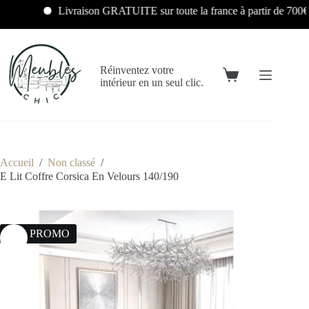
Livraison GRATUITE sur toute la france à partir de 700€
Réinventez votre
intérieur en un seul clic.
Accueil
/
Non classé
/
E Lit Coffre Corsica En Velours 140/190
20% PROMO