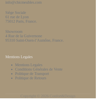
info@chicmeubles.com
Siège Sociale
61 rue de Lyon
75012 Paris, France.
Showroom
4 Rue de la Guivernone
95310 Saint-Ouen-l’Aumône, France.
Mentions Legales
Mentions Legales
Conditions Générales de Vente
Politique de Transport
Politique de Retours
Copyright © 2026 Confort&Design