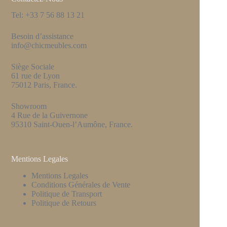
Tel: +33 7 56 88 13 21
Besoin d’assistance
info@chicmeubles.com
Siège Sociale
61 rue de Lyon
75012 Paris, France.
Showroom
4 Rue de la Guivernone
95310 Saint-Ouen-l’Aumône, France.
Mentions Legales
Mentions Legales
Conditions Générales de Vente
Politique de Transport
Politique de Retours