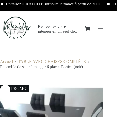
Livraison GRATUITE sur toute la france à partir de 700€
Livra
Réinventez votre
intérieur en un seul clic.
Accueil
/
TABLE AVEC CHAISES COMPLÉTE
/
Ensemble de salle é manger 6 places Fortica (noir)
15% PROMO