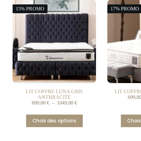
15% PROMO
17% PROMO
LIT COFFRE LUNA GRIS
LIT COFFR
ANTHRACITE
699,0
699,00
€
–
1049,00
€
Choix des options
Choix