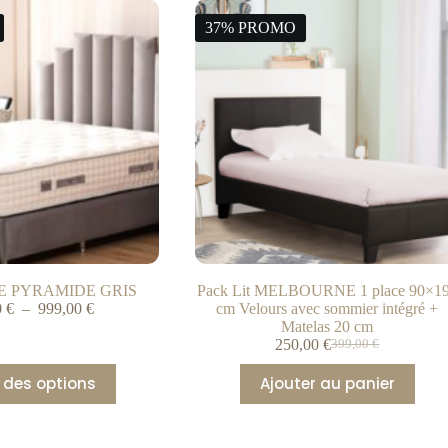
37% PROMO
E PYRAMIDE GRIS
Pack Lit MELBOURNE 1 place 90×1
0
€
–
999,00
€
cm Velours avec sommier intégré +
Matelas 20 cm
250,00
€
399,00
€
 des options
Ajouter au panier