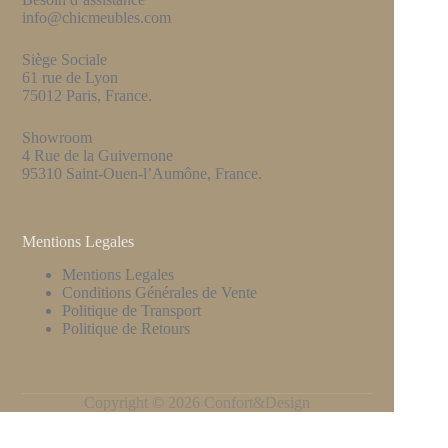
info@chicmeubles.com
Siège Sociale
61 rue de Lyon
75012 Paris, France.
Showroom
4 Rue de la Guivernone
95310 Saint-Ouen-l’Aumône, France.
Mentions Legales
Mentions Legales
Conditions Générales de Vente
Politique de Transport
Politique de Retours
Copyright © 2026 Confort&Design