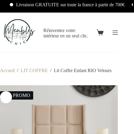
Livraison GRATUITE sur toute la france à partir de 700€
L
Réinventez votre
intérieur en un seul clic.
Accueil
/
LIT COFFRE
/
Lit Coffre Enfant RIO Velours
14% PROMO