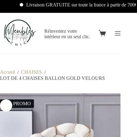
Livraison GRATUITE sur toute la france à partir de 700€
Réinventez votre
intérieur en un seul clic.
Accueil
/
CHAISES
/
LOT DE 4 CHAISES BALLON GOLD VELOURS
15% PROMO