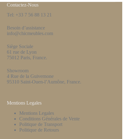
Contactez-Nous
Tel: +33 7 56 88 13 21
Besoin d’assistance
info@chicmeubles.com
Siège Sociale
61 rue de Lyon
75012 Paris, France.
Showroom
4 Rue de la Guivernone
95310 Saint-Ouen-l’Aumône, France.
Mentions Legales
Mentions Legales
Conditions Générales de Vente
Politique de Transport
Politique de Retours