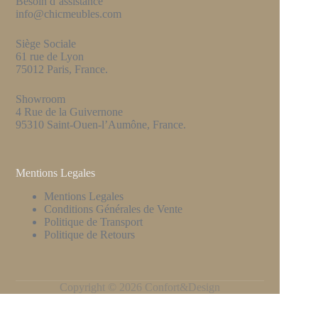
Besoin d’assistance
info@chicmeubles.com
Siège Sociale
61 rue de Lyon
75012 Paris, France.
Showroom
4 Rue de la Guivernone
95310 Saint-Ouen-l’Aumône, France.
Mentions Legales
Mentions Legales
Conditions Générales de Vente
Politique de Transport
Politique de Retours
Copyright © 2026 Confort&Design