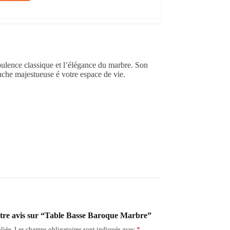
lence classique et l’élégance du marbre. Son
che majestueuse é votre espace de vie.
votre avis sur “Table Basse Baroque Marbre”
liée.
Les champs obligatoires sont indiqués avec
*