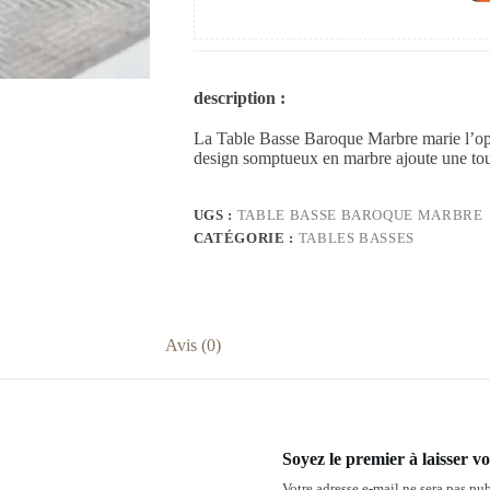
description :
La Table Basse Baroque Marbre marie l’opu
design somptueux en marbre ajoute une tou
UGS :
TABLE BASSE BAROQUE MARBRE
CATÉGORIE :
TABLES BASSES
Avis (0)
Soyez le premier à laisser 
Votre adresse e-mail ne sera pas pub