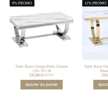
9% PROMO
11% PROMO
Table Basse Omega Pieds Chrome
Table Basse O
120×70 CM
Blan
535,00
€
535
585,00
€
Ajouter au panier
Ajout