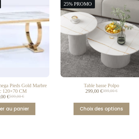
25% PROMO
mega Pieds Gold Marbre
Table basse Polpo
c 120×70 CM
299,00
€
399,00
€
,00
€
599,00
€
er au panier
Choix des options