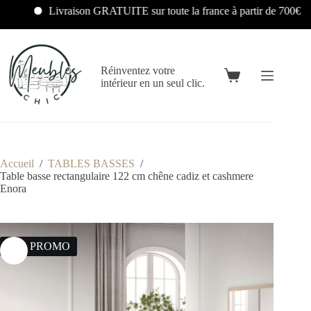
Livraison GRATUITE sur toute la france à partir de 700€
Réinventez votre
intérieur en un seul clic.
Accueil
/
TABLES BASSES
/
Table basse rectangulaire 122 cm chêne cadiz et cashmere
Enora
21% PROMO