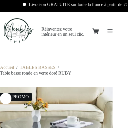
Livraison GRATUITE sur toute la france à partir de 700€
Réinventez votre
intérieur en un seul clic.
Accueil
/
TABLES BASSES
/
Table basse ronde en verre doré RUBY
43% PROMO