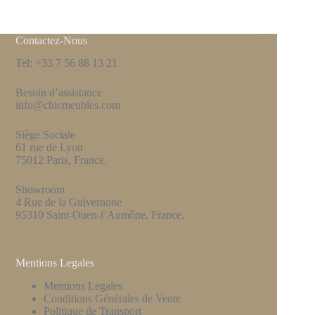
Contactez-Nous
Tel: +33 7 56 88 13 21
Besoin d’assistance
info@chicmeubles.com
Siège Sociale
61 rue de Lyon
75012 Paris, France.
Showroom
4 Rue de la Guivernone
95310 Saint-Ouen-l’Aumône, France.
Mentions Legales
Mentions Legales
Conditions Générales de Vente
Politique de Transport