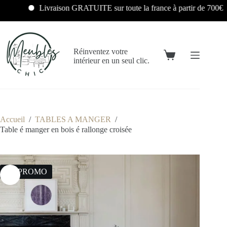
Livraison GRATUITE sur toute la france à partir de 700€
Réinventez votre
intérieur en un seul clic.
Accueil
/
TABLES A MANGER
/
Table é manger en bois é rallonge croisée
6% PROMO