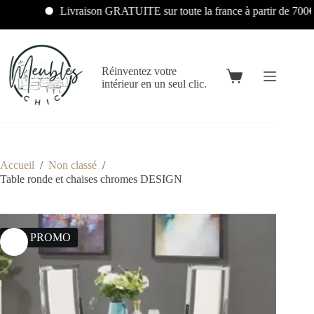
Livraison GRATUITE sur toute la france à partir de 700€
Réinventez votre
intérieur en un seul clic.
Accueil
/
Non classé
/
Table ronde et chaises chromes DESIGN
31% PROMO