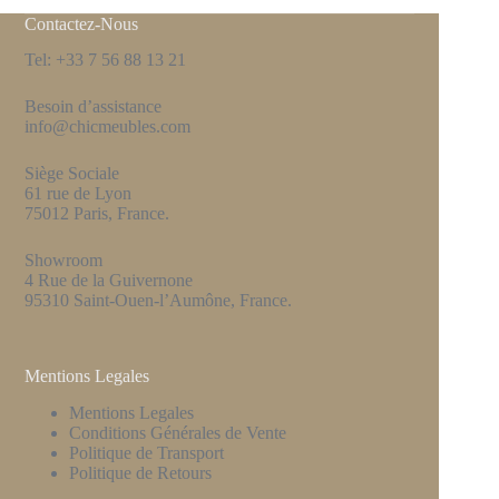
Contactez-Nous
Tel: +33 7 56 88 13 21
Besoin d’assistance
info@chicmeubles.com
Siège Sociale
61 rue de Lyon
75012 Paris, France.
Showroom
4 Rue de la Guivernone
95310 Saint-Ouen-l’Aumône, France.
Mentions Legales
Mentions Legales
Conditions Générales de Vente
Politique de Transport
Politique de Retours