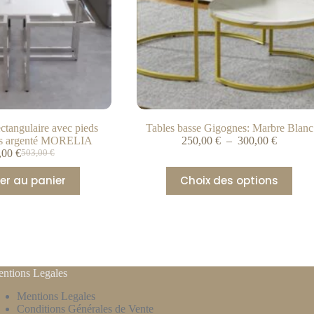
ectangulaire avec pieds
Tables basse Gigognes: Marbre Blanc
es argenté MORELIA
250,00
€
–
300,00
€
,00
€
503,00
€
er au panier
Choix des options
ntions Legales
Mentions Legales
Conditions Générales de Vente