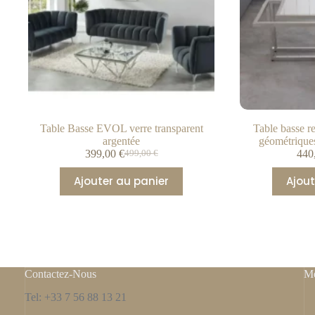
Table Basse EVOL verre transparent
Table basse r
argentée
géométriqu
399,00
€
440
499,00
€
Ajouter au panier
Ajout
Contactez-Nous
Me
Tel: +33 7 56 88 13 21