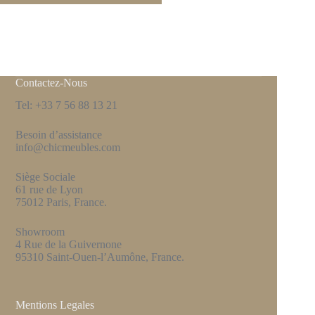
Contactez-Nous
Tel: +33 7 56 88 13 21
Besoin d’assistance
info@chicmeubles.com
Siège Sociale
61 rue de Lyon
75012 Paris, France.
Showroom
4 Rue de la Guivernone
95310 Saint-Ouen-l’Aumône, France.
Mentions Legales