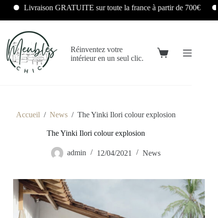
Livraison GRATUITE sur toute la france à partir de 700€
L
Réinventez votre
intérieur en un seul clic.
Accueil
/
News
/
The Yinki Ilori colour explosion
The Yinki Ilori colour explosion
admin
12/04/2021
News