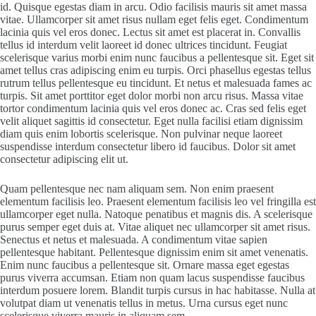
id. Quisque egestas diam in arcu. Odio facilisis mauris sit amet massa
vitae. Ullamcorper sit amet risus nullam eget felis eget. Condimentum
lacinia quis vel eros donec. Lectus sit amet est placerat in. Convallis
tellus id interdum velit laoreet id donec ultrices tincidunt. Feugiat
scelerisque varius morbi enim nunc faucibus a pellentesque sit. Eget sit
amet tellus cras adipiscing enim eu turpis. Orci phasellus egestas tellus
rutrum tellus pellentesque eu tincidunt. Et netus et malesuada fames ac
turpis. Sit amet porttitor eget dolor morbi non arcu risus. Massa vitae
tortor condimentum lacinia quis vel eros donec ac. Cras sed felis eget
velit aliquet sagittis id consectetur. Eget nulla facilisi etiam dignissim
diam quis enim lobortis scelerisque. Non pulvinar neque laoreet
suspendisse interdum consectetur libero id faucibus. Dolor sit amet
consectetur adipiscing elit ut.
Quam pellentesque nec nam aliquam sem. Non enim praesent
elementum facilisis leo. Praesent elementum facilisis leo vel fringilla est
ullamcorper eget nulla. Natoque penatibus et magnis dis. A scelerisque
purus semper eget duis at. Vitae aliquet nec ullamcorper sit amet risus.
Senectus et netus et malesuada. A condimentum vitae sapien
pellentesque habitant. Pellentesque dignissim enim sit amet venenatis.
Enim nunc faucibus a pellentesque sit. Ornare massa eget egestas
purus viverra accumsan. Etiam non quam lacus suspendisse faucibus
interdum posuere lorem. Blandit turpis cursus in hac habitasse. Nulla at
volutpat diam ut venenatis tellus in metus. Urna cursus eget nunc
scelerisque viverra mauris in aliquam sem.