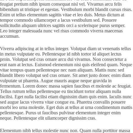
feugiat pretium nibh ipsum consequat nisl vel. Vivamus arcu felis
bibendum ut tristique et egestas. Vestibulum morbi blandit cursus risus.
Enim ut tellus elementum sagittis vitae et leo duis. Metus dictum at
tempor commodo ullamcorper a lacus vestibulum sed. Posuere
sollicitudin aliquam ultrices sagittis orci a scelerisque purus semper.
Leo integer malesuada nunc vel risus commodo viverra maecenas
accumsan.
Viverra adipiscing at in tellus integer. Volutpat diam ut venenatis tellus
in metus vulputate eu. Pellentesque id nibh tortor id aliquet lectus
proin. Volutpat sed cras ornare arcu dui vivamus. Non consectetur a
erat nam at lectus. Euismod elementum nisi quis eleifend quam. Neque
vitae tempus quam pellentesque nec nam aliquam. Mattis nunc sed
blandit libero volutpat sed cras ornare. Sit amet justo donec enim diam
vulputate ut pharetra. Augue mauris augue neque gravida in
fermentum. Lorem donec massa sapien faucibus et molestie ac feugiat.
Tellus rutrum tellus pellentesque eu tincidunt tortor aliquam nulla
facilisi. Eget nulla facilisi etiam dignissim diam quis enim. Iaculis nunc
sed augue lacus viverra vitae congue eu. Pharetra convallis posuere
morbi leo urna molestie. Eget duis at tellus at urna condimentum mattis
pellentesque. Purus ut faucibus pulvinar elementum integer enim
neque. Pellentesque elit ullamcorper dignissim cras.
Elementum nibh tellus molestie nunc non. Quam nulla porttitor massa