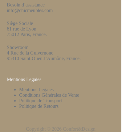
Besoin d’assistance
info@chicmeubles.com
Siège Sociale
61 rue de Lyon
75012 Paris, France.
Showroom
4 Rue de la Guivernone
95310 Saint-Ouen-l’Aumône, France.
Mentions Legales
Mentions Legales
Conditions Générales de Vente
Politique de Transport
Politique de Retours
Copyright © 2026 Confort&Design