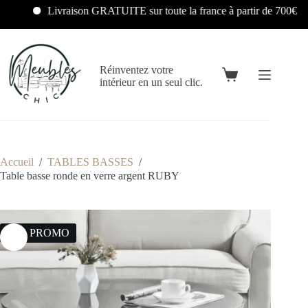
Livraison GRATUITE sur toute la france à partir de 700€
Réinventez votre
intérieur en un seul clic.
Accueil
/
TABLES BASSES
/
Table basse ronde en verre argent RUBY
43% PROMO