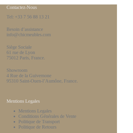
Contactez-Nous
Tel: +33 7 56 88 13 21
Besoin d’assistance
info@chicmeubles.com
Siège Sociale
61 rue de Lyon
75012 Paris, France.
Showroom
4 Rue de la Guivernone
95310 Saint-Ouen-l’Aumône, France.
Mentions Legales
Mentions Legales
Conditions Générales de Vente
Politique de Transport
Politique de Retours